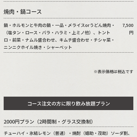
焼肉・鍋コース
鍋・ホルモンと牛肉の鍋・一品・〆ライスorうどん焼肉・
7,500
（塩タン・ロース・バラ・ハラミ・上ミノ他）、トント
円
ロ・前菜・ナムル盛合わせ、キムチ盛合わせ・チシャ菜・
ニンニクホイル焼き・シャーベット
※表示価格は税込です
コース注文の方に限り飲み放題プラン
2000円プラン（2時間制・グラス交換制）
チューハイ・氷結レモン（普通）・焼酎（嬉助・茂助）ソーダ割、