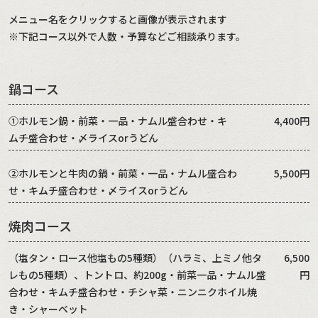
メニュー名をクリックすると画像が表示されます
※下記コース以外で人数・予算などご相談承ります。
鍋コース
①ホルモン鍋・前菜・一品・ナムル盛合わせ・キ
4,400円
ムチ盛合わせ・〆ライスorうどん
②ホルモンと牛肉の鍋・前菜・一品・ナムル盛合わ
5,500円
せ・キムチ盛合わせ・〆ライスorうどん
焼肉コース
（塩タン・ロース他塩もの5種類）（ハラミ、上ミノ他タ
6,500
レもの5種類）、トントロ、約200g・前菜一品・ナムル盛
円
合わせ・キムチ盛合わせ・チシャ菜・ニンニクホイル焼
き・シャーベット